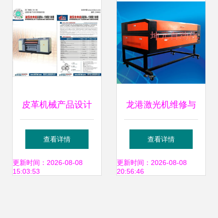
优势
解析
皮革机械产品设计
龙港激光机维修与
素材免费获取指南
特价激光雕刻切割
查看详情
查看详情
红动网资源推荐
机介绍
更新时间：2026-08-08
更新时间：2026-08-08
15:03:53
20:56:46