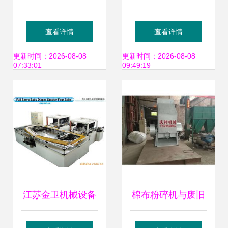
信息-欢迎光临河南
型号及价格及水
查看详情
查看详情
机电网 皮革机械
泵、船用机械、纺
更新时间：2026-08-08
更新时间：2026-08-08
07:33:01
09:49:19
织机械、皮革机械
产品介绍
江苏金卫机械设备
棉布粉碎机与废旧
纸成型机械与皮革
皮革粉碎机 现代皮