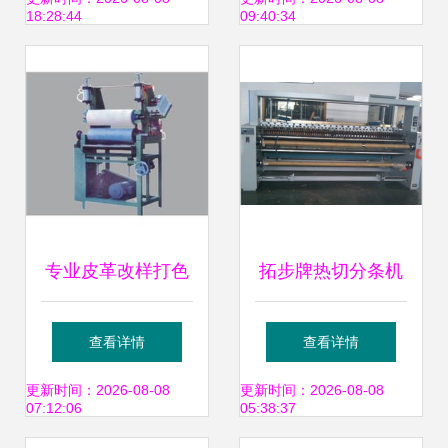
18:28:44
09:40:34
升级
的关键
专业皮革改样打色
拓步牌热切分条机
机——钲铭五金机
优质质量、多样型
查看详情
查看详情
械制造厂的创新与
号规格与合理价格
更新时间：2026-08-08
更新时间：2026-08-08
07:12:06
05:38:37